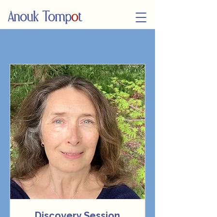
Anouk Tomp
o
t
Discovery Session